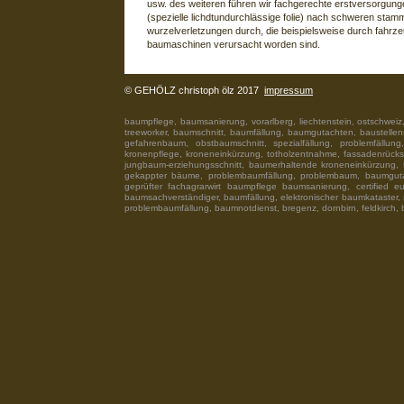
usw. des weiteren führen wir fachgerechte erstversorgung
(spezielle lichdtundurchlässige folie) nach schweren stam
wurzelverletzungen durch, die beispielsweise durch fahrz
baumaschinen verursacht worden sind.
© GEHÖLZ christoph ölz 2017
impressum
baumpflege, baumsanierung, vorarlberg, liechtenstein, ostschweiz, r
treeworker, baumschnitt, baumfällung, baumgutachten, baustellensic
gefahrenbaum, obstbaumschnitt, spezialfällung, problemfäll
kronenpflege, kroneneinkürzung, totholzentnahme, fassadenrücksc
jungbaum-erziehungsschnitt, baumerhaltende kroneneinkürzung, tot
gekappter bäume, problembaumfällung, problembaum, baumgutacht
geprüfter fachagrarwirt baumpflege baumsanierung, certified e
baumsachverständiger, baumfällung, elektronischer baumkataster, 
problembaumfällung, baumnotdienst, bregenz, dornbirn, feldkirch,